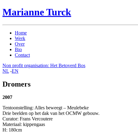
Marianne Turck
Home
Werk
Over
Bio
Contact
Non profit organisation: Het Betoverd Bos
NL
-
EN
Dromers
2007
Tentoonstelling: Alles beweegt – Meulebeke
Drie beelden op het dak van het OCMW gebouw.
Curator: Frans Vercoutere
Materiaal: kippengaas
H: 180cm